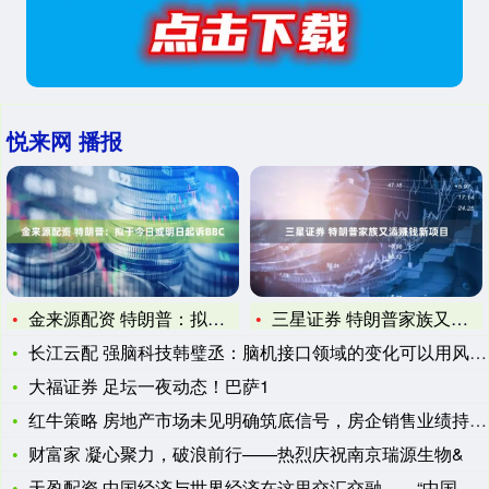
悦来网 播报
金来源配资 特朗普：拟于今日或明日起诉BBC
三星证券 特朗普家族又添赚钱新项目
长江云配 强脑科技韩璧丞：脑机接口领域的变化可以用风起云涌形
大福证券 足坛一夜动态！巴萨1
红牛策略 房地产市场未见明确筑底信号，房企销售业绩持续承压
财富家 凝心聚力，破浪前行——热烈庆祝南京瑞源生物&
天盈配资 中国经济与世界经济在这里交汇交融——“中国经济圆桌