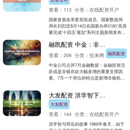
查看：
113
分类：
在线配资开户
国家发展改革委党组成员、国家数据局
局长刘烈宏8月14日在国新办举行的“高质
量完成‘十四五’规划”系列主题新闻发布会
上介绍，经过多年持续攻坚，我国在数
融凯配资 中金：非银金融机构的新增存款有可能更多流向了股票市场
字领域突破了....
融凯配资
查看：
208
分类：
悦来网
中金公司点评7月金融数据：金融投资活
跃或是非银存款大幅多增的重要支撑因
素。7月一个突出的特点是新增非银机构
存款较多，7月新增非银机构存款达到
2.14万亿元，同比....
大发配资 洪学智下放吉林，婉拒旅大警备区司令员邓岳邀请，说：身份不合适
大发配资
查看：
144
分类：
在线配资开户
洪学智与邓岳的故事 1960年春天，由于