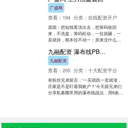
广盛网
查看：
194
分类：
在线配资开户
原因：把短线客洗出去，把筹码收回
来，不洗盘，筹码松动，一拉就砸，一
卖就掉，根本拉不动一：原来没什么成
交量，突然爆涨，这就是主力在试盘，
九融配资 瀑布线PBX实战：六条均线组成的&#39;照妖镜&#39;，三招看穿主力洗盘
在洗人，看着乱，其实在换手....
九融配资
查看：
205
分类：
十大配资平台
有粉丝兄弟留言：'一买就跌一卖就涨，
庄家是不是盯着我账户？'今天跟兄弟们
分享私募圈常用的瀑布线战法，用6条彩
色均线组成交易系统，手把手教你识别
主力洗盘套路，从此....