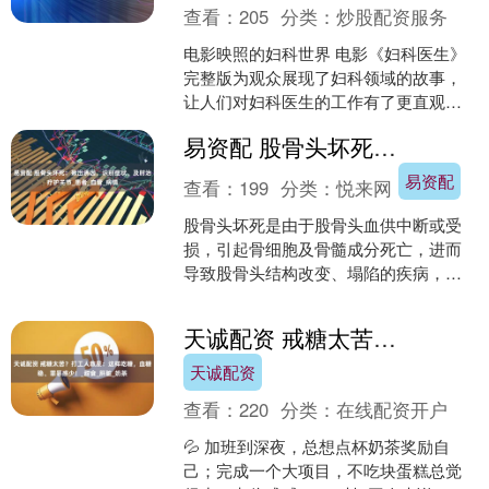
查看：
205
分类：
炒股配资服务
电影映照的妇科世界 电影《妇科医生》
完整版为观众展现了妇科领域的故事，
让人们对妇科医生的工作有了更直观的
认识。在现实生活中，25到50岁的女性
易资配 股骨头坏死：揪出诱因，识别症状，及时治疗护关节_患者_血管_病情
群体面临着多样的妇....
易资配
查看：
199
分类：
悦来网
股骨头坏死是由于股骨头血供中断或受
损，引起骨细胞及骨髓成分死亡，进而
导致股骨头结构改变、塌陷的疾病，若
不及时干预，可能造成髋关节功能障
碍。了解其诱因和症状，早发....
天诚配资 戒糖太苦？打工人救星：这样吃糖，血糖稳、罪恶感少！_甜食_肝脏_奶茶
天诚配资
查看：
220
分类：
在线配资开户
💦 加班到深夜，总想点杯奶茶奖励自
己；完成一个大项目，不吃块蛋糕总觉