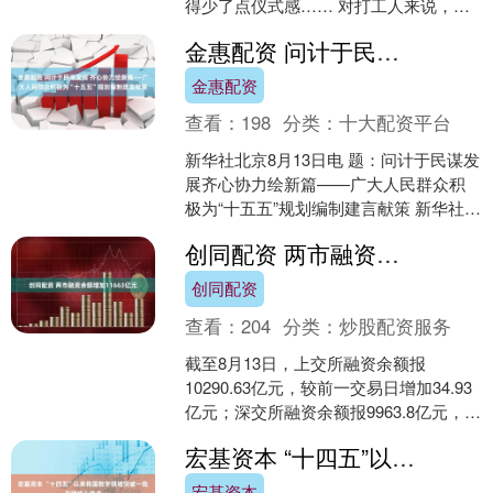
得少了点仪式感…… 对打工人来说，糖
就像生活的 “快乐开关”。可一想到控糖、
金惠配资 问计于民谋发展 齐心协力绘新篇——广大人民群众积极为“十五五”规划编制建言献策
减肥，又只能忍痛....
金惠配资
查看：
198
分类：
十大配资平台
新华社北京8月13日电 题：问计于民谋发
展齐心协力绘新篇——广大人民群众积
极为“十五五”规划编制建言献策 新华社记
者张晓洁、魏玉坤 今年是“十四五”规划收
创同配资 两市融资余额增加11663亿元
官之年....
创同配资
查看：
204
分类：
炒股配资服务
截至8月13日，上交所融资余额报
10290.63亿元，较前一交易日增加34.93
亿元；深交所融资余额报9963.8亿元，较
前一交易日增加81.7亿元；两市合计2....
宏基资本 “十四五”以来我国数字领域突破一批关键核心技术
宏基资本