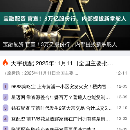
宝融配资 官宣！3万亿股份行，内部提拔新掌舵人
天宇优配 2025年11月11日全国主要批发市场鲟鱼价格行情
12-11
（原标题：2025年11月11日全国主要....
9688策略宝 上海黄浦一小区突发火灾！楼内冒出大量烟雾，有老人从二楼跳下后受伤送医，官方通报：正在扑救中
12-05
1
星迈网 靠资源整合年赚百万？普通人也能复制的 “人脉变现” 路径，附工具清单
12-09
2
钻石配资 宁德时代发生2笔大宗交易 合计成交5.06亿元
12-10
3
益配资 前TVB花旦透露家族在广州拥有整条街物业，自爆香港没人找她拍剧
12-03
4
隆源配资 陪诊小程序开发需要哪些功能？
12-09
5