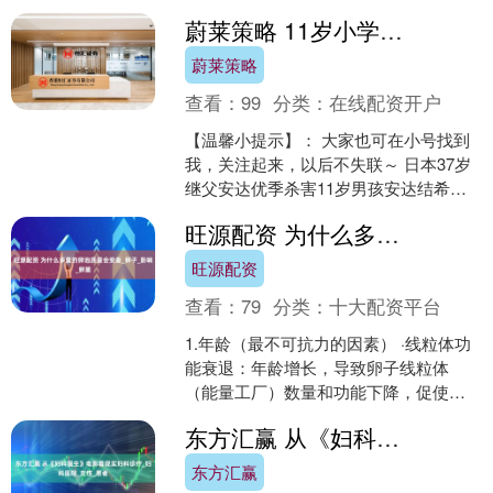
国启动产品召回，起因是收到投毒勒索
蔚莱策略 11岁小学生失踪引爆日本舆论！惊天真相：继父勒死娃不断转移遗体...
邮件后，发现数罐....
蔚莱策略
查看：
99
分类：
在线配资开户
【温馨小提示】： 大家也可在小号找到
我，关注起来，以后不失联～ 日本37岁
继父安达优季杀害11岁男孩安达结希一
案，这几天引发持续关注。 结希最初失
旺源配资 为什么多囊的卵泡质量会变差_卵子_影响_卵巢
踪的几天内，全....
旺源配资
查看：
79
分类：
十大配资平台
1.年龄（最不可抗力的因素） ·线粒体功
能衰退：年龄增长，导致卵子线粒体
（能量工厂）数量和功能下降，促使能
量供应不足，这是导致卵子质量下降的
东方汇赢 从《妇科医生》电影看现实妇科诊疗_妇科医院_女性_患者
核心原因。 ·染色体....
东方汇赢