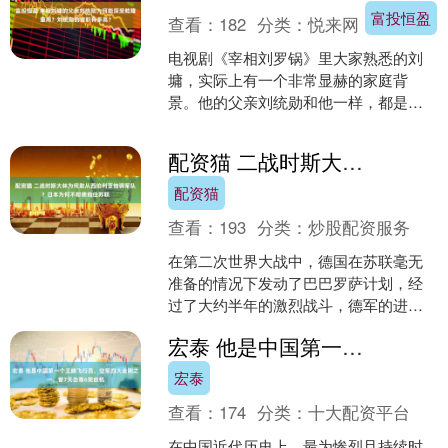
富投恒盈
查看：
182
分类：
悦来网
电视剧《宰相刘罗锅》里大家熟悉的刘
墉，实际上有一个非常显赫的家庭背
景。他的父亲刘统勋和他一样，都是清
朝的大学士，也就是官场中的顶级人
物。清朝没有设宰相，所以内阁....
配资猫 二战时斯大林为何敢从西伯利亚抽调军队？日本为何不帮德拖住苏联
配资猫
查看：
193
分类：
炒股配资服务
在第二次世界大战中，德国在苏联毫无
准备的情况下发动了巴巴罗萨计划，经
过了大约半年的激烈战斗，德军的进攻
最远达到了莫斯科郊外。 然而，由于严
宏泰 他是中国第一个王牌飞行员，空军四大金刚之一，曾7天击落6架敌机
寒天气的影响，再加上苏....
宏泰
查看：
174
分类：
十大配资平台
在中国近代历史上，最为惨烈且持续时