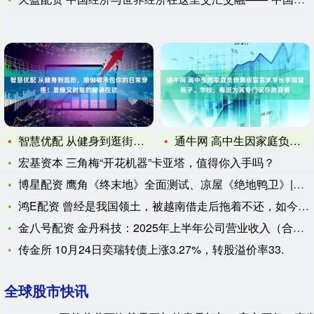
智慧优配 从健身到逛街，瑜伽裤承包你的日常穿搭！显瘦又时髦的
通牛网 高中生因家庭负债黑板留言求学长学姐留瓶子，学校：每班
宏基资本 三角梅“开花机器”卡亚塔，值得你入手吗？
博星配资 鹰角《终末地》全面测试、凉屋《绝地鸭卫》|游戏上线
鸿E配资 曾经是我国领土，被越南借走后拖着不还，如今成为我国
金八号配资 金丹科技：2025年上半年公司营业收入（合并口径
传金所 10月24日奕瑞转债上涨3.27%，转股溢价率33.
全球股市快讯