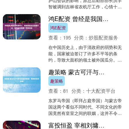
庐山会议的影响，原总后勤部部长洪学
智被调到吉林省农机厅工作，心情十分
郁闷。尽管如此，他很快调整了自己的
鸿E配资 曾经是我国领土，被越南借走后拖着不还，如今成为我国一特殊民族
情绪，将精力投入到....
鸿E配资
查看：
195
分类：
炒股配资服务
在中国历史上，由于清政府的弱势和无
能，国家被迫签订了许多不平等的条
约，导致大面积的领土被外国瓜分。然
而，随着国家逐渐强盛，很多曾经失去
趣策略 蒙古可汗与罗马皇室的联姻：横跨欧亚的和亲
的领土已经成功收回。但令人....
趣策略
查看：
81
分类：
十大配资平台
东罗马帝国（即拜占庭帝国）与蒙古帝
国这两个看似不同时代、不同文化的帝
国竟然有皇室之间的联姻，这并不令人
意外。因为历史远比我们所学到的要复
富投恒盈 宰相刘墉的父亲刘统勋为何能深受乾隆重用？刘统勋的官职有多高？
杂，古代世界的国家之间的....