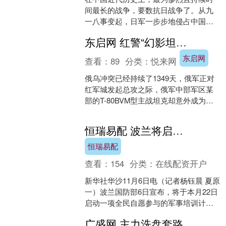
间最长的战争，要数抗日战争了。从九
一八事变起，日军一步步地侵占中国领
土，直到七七事变爆发后，日军更是妄
东启网 红警“幻影坦克”成真？俄军改装T
图在短短三个月内彻底灭掉....
东启网
查看：
89
分类：
悦来网
俄乌冲突已经持续了1349天，俄军正对
红军城发起总攻之际，俄军中部军区某
部的T-80BVM型主战坦克却意外成为了
战场上的“网红”，吸引了众多关注的目
光，成为了各....
恒瑞易配 波兰将启动全民军事培训计划
恒瑞易配
查看：
154
分类：
在线配资开户
新华社华沙11月6日电（记者杨钰晨 夏原
一）波兰国防部6日宣布，将于本月22日
启动一项全民自愿参与的军事培训计
划，以提升民众危机应对能力和增强国
广盛网 主力洗盘套路
家安全。 波兰副....