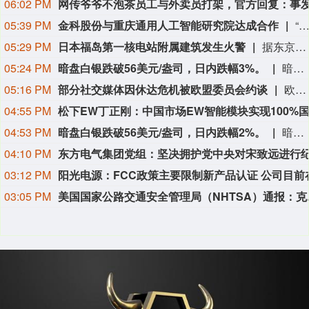
06:02 PM
05:39 PM
金科股份与重庆通用人工智能研究院达成合作
“金科股份”公众号消息，2026年8月，金科地产集团股份有限公司（简称“金科股份”）与重庆通用人工智能研究院在重庆正式签署全方位合作协议。双方将依托通用人工智能前沿技术，落地不动产全场景智慧解决方案，合力打造重庆“人工智能+不动产
05:29 PM
日本福岛第一核电站附属建筑发生火警
据东京电力公司消息，当地时间8日15时35分左右，日本福岛第一核电站5号、6号机组服务建筑3、4层的火灾报警器发生启动。东京电力公司于当天16时01分向双叶消防本部报警。随后，消防部门赶赴现场确认，但未发现明火或冒烟。事件对核电站厂区设备没有造成影响，监测点以及厂区边界的尘埃监测仪等所测得的放射线量也未发现异常。（央视新闻）
05:24 PM
暗盘白银跌破56美元/盎司，日内跌幅3%。
暗盘白银跌破56美元/盎司，日内跌幅3%。
05:16 PM
部分社交媒体因休达危机被欧盟委员会约谈
欧盟委员会负责技术主权等事务的执行副主席汉娜·维尔库宁7日在社交媒体上表示，欧盟委员会当天就西班牙飞地休达局势约谈短视频平台TikTok和美国元公司（Meta），要求平台在危机期间加强内容监测并采取果断措施。 维尔库宁在社交媒体平台X上说，在危机情况下，社交媒体平台必须果断采取行动，维护数字空间完整性。她表示，平台应加强对相关内容的监测，并强化与事实核查机构的合作。 休达位于非洲西北部、直布罗陀海峡附近的地中海沿岸，与摩洛哥接壤。日前，大批非法移民从摩洛哥方向进入休达，引发近年来西班牙最严重的边境移民危机。 据德新社等媒体报道，一些进入休达的非法移民表示，他们此前从社交媒体获悉所谓“边境开放”“休达将提供住宿”以及“进入休达后可继续前往西班牙本土”等信息。 休达危机也引发了欧盟内部围绕外部边境管控和移民政策的新一轮争议。维尔库宁表示，欧盟委员会将于10日继续跟进相关情况。(新华社)
04:55 PM
04:53 PM
暗盘白银跌破56美元/盎司，日内跌幅2%。
暗盘白银跌破56美元/盎司，日内跌幅2%。
04:10 PM
03:12 PM
03:05 PM
美国国家公路交通安全管理局（NHTSA）通